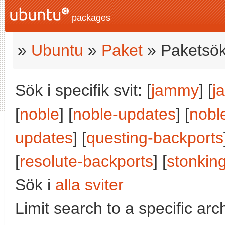
packages
»
Ubuntu
»
Paket
» Paketsök
Sök i specifik svit: [
jammy
] [
j
[
noble
] [
noble-updates
] [
nobl
updates
] [
questing-backports
[
resolute-backports
] [
stonkin
Sök i
alla sviter
Limit search to a specific arch