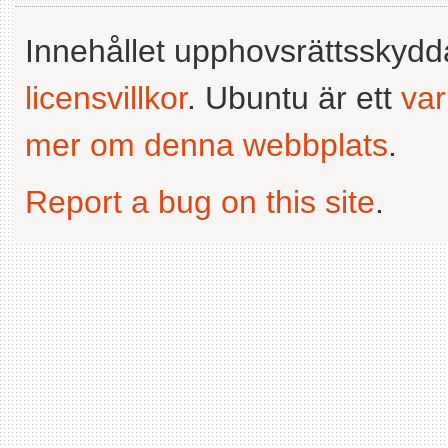
Innehållet upphovsrättsskyd
licensvillkor
. Ubuntu är ett
va
mer om denna webbplats
.
Report a bug on this site
.