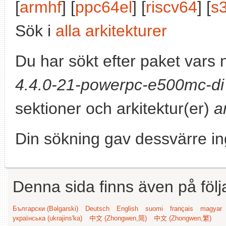
[
armhf
] [
ppc64el
] [
riscv64
] [
s
Sök i
alla arkitekturer
Du har sökt efter paket vars
4.4.0-21-powerpc-e500mc-di
sektioner och arkitektur(er)
a
Din sökning gav dessvärre in
Denna sida finns även på följ
Български (Bəlgarski)
Deutsch
English
suomi
français
magyar
українська (ukrajins'ka)
中文 (Zhongwen,简)
中文 (Zhongwen,繁)