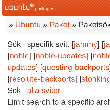
packages
»
Ubuntu
»
Paket
» Paketsök
Sök i specifik svit: [
jammy
] [
j
[
noble
] [
noble-updates
] [
nobl
updates
] [
questing-backports
[
resolute-backports
] [
stonkin
Sök i
alla sviter
Limit search to a specific arch