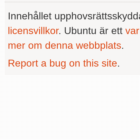
Innehållet upphovsrättsskyd
licensvillkor
. Ubuntu är ett
va
mer om denna webbplats
.
Report a bug on this site
.