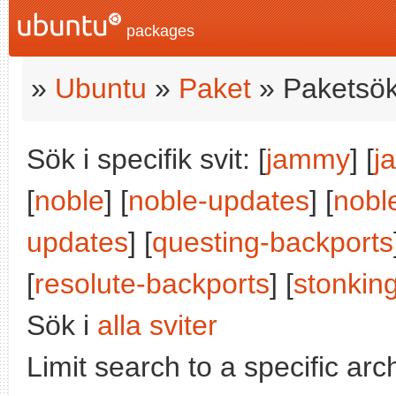
packages
»
Ubuntu
»
Paket
» Paketsök
Sök i specifik svit: [
jammy
] [
j
[
noble
] [
noble-updates
] [
nobl
updates
] [
questing-backports
[
resolute-backports
] [
stonkin
Sök i
alla sviter
Limit search to a specific arch