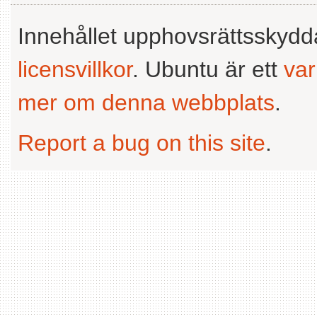
Innehållet upphovsrättsskyd
licensvillkor
. Ubuntu är ett
va
mer om denna webbplats
.
Report a bug on this site
.