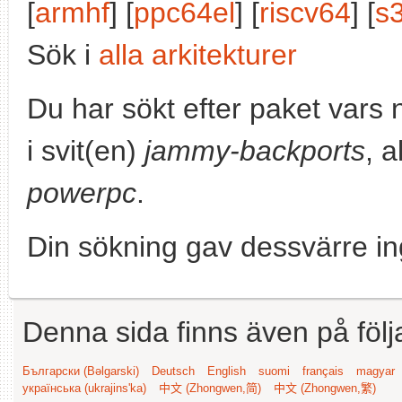
[
armhf
] [
ppc64el
] [
riscv64
] [
s
Sök i
alla arkitekturer
Du har sökt efter paket vars
i svit(en)
jammy-backports
, a
powerpc
.
Din sökning gav dessvärre in
Denna sida finns även på följ
Български (Bəlgarski)
Deutsch
English
suomi
français
magyar
українська (ukrajins'ka)
中文 (Zhongwen,简)
中文 (Zhongwen,繁)