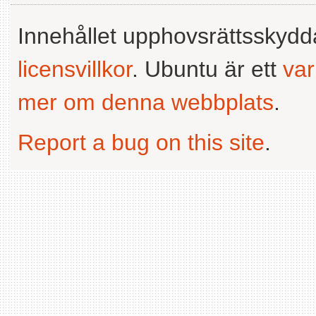
Innehållet upphovsrättsskyd
licensvillkor
. Ubuntu är ett
va
mer om denna webbplats
.
Report a bug on this site
.