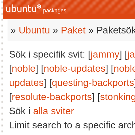
packages
»
Ubuntu
»
Paket
» Paketsök
Sök i specifik svit: [
jammy
] [
j
[
noble
] [
noble-updates
] [
nobl
updates
] [
questing-backports
[
resolute-backports
] [
stonkin
Sök i
alla sviter
Limit search to a specific arch