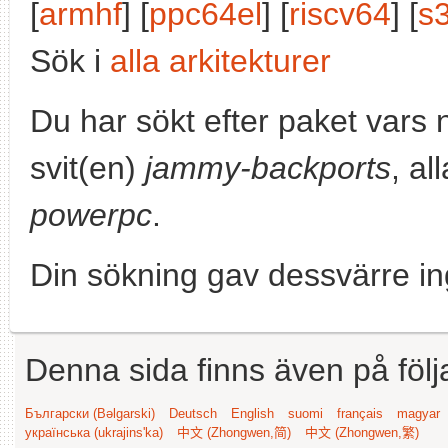
[
armhf
] [
ppc64el
] [
riscv64
] [
s
Sök i
alla arkitekturer
Du har sökt efter paket vars
svit(en)
jammy-backports
, al
powerpc
.
Din sökning gav dessvärre in
Denna sida finns även på följ
Български (Bəlgarski)
Deutsch
English
suomi
français
magyar
українська (ukrajins'ka)
中文 (Zhongwen,简)
中文 (Zhongwen,繁)