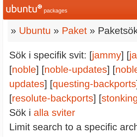
packages
»
Ubuntu
»
Paket
» Paketsök
Sök i specifik svit: [
jammy
] [
j
[
noble
] [
noble-updates
] [
nobl
updates
] [
questing-backports
[
resolute-backports
] [
stonkin
Sök i
alla sviter
Limit search to a specific arch