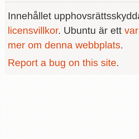
Innehållet upphovsrättsskyd
licensvillkor
. Ubuntu är ett
va
mer om denna webbplats
.
Report a bug on this site
.