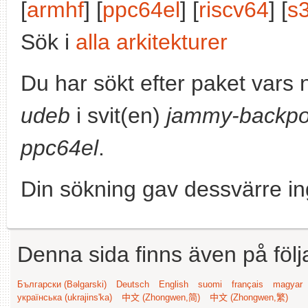
[
armhf
] [
ppc64el
] [
riscv64
] [
s
Sök i
alla arkitekturer
Du har sökt efter paket vars
udeb
i svit(en)
jammy-backpo
ppc64el
.
Din sökning gav dessvärre in
Denna sida finns även på följ
Български (Bəlgarski)
Deutsch
English
suomi
français
magyar
українська (ukrajins'ka)
中文 (Zhongwen,简)
中文 (Zhongwen,繁)