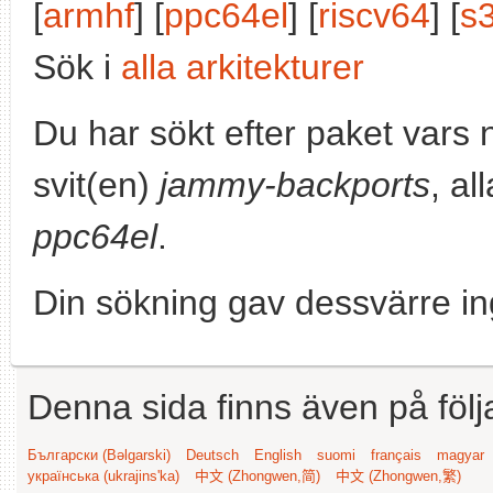
[
armhf
] [
ppc64el
] [
riscv64
] [
s
Sök i
alla arkitekturer
Du har sökt efter paket vars
svit(en)
jammy-backports
, al
ppc64el
.
Din sökning gav dessvärre in
Denna sida finns även på följ
Български (Bəlgarski)
Deutsch
English
suomi
français
magyar
українська (ukrajins'ka)
中文 (Zhongwen,简)
中文 (Zhongwen,繁)