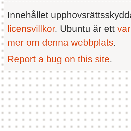
Innehållet upphovsrättsskyd
licensvillkor
. Ubuntu är ett
va
mer om denna webbplats
.
Report a bug on this site
.