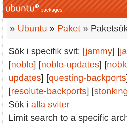
packages
»
Ubuntu
»
Paket
» Paketsök
Sök i specifik svit: [
jammy
] [
j
[
noble
] [
noble-updates
] [
nobl
updates
] [
questing-backports
[
resolute-backports
] [
stonkin
Sök i
alla sviter
Limit search to a specific arch