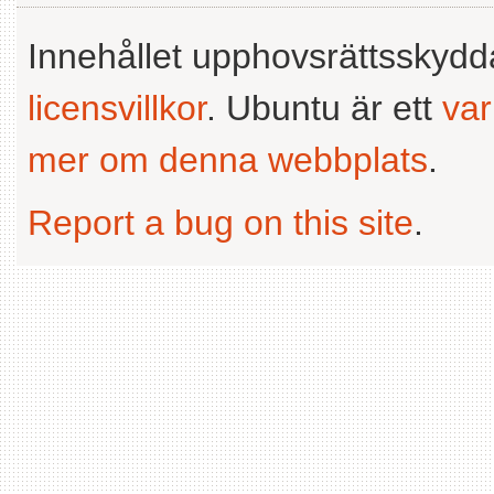
Innehållet upphovsrättsskyd
licensvillkor
. Ubuntu är ett
va
mer om denna webbplats
.
Report a bug on this site
.