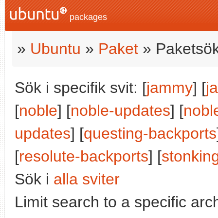
packages
»
Ubuntu
»
Paket
» Paketsök
Sök i specifik svit: [
jammy
] [
j
[
noble
] [
noble-updates
] [
nobl
updates
] [
questing-backports
[
resolute-backports
] [
stonkin
Sök i
alla sviter
Limit search to a specific arch