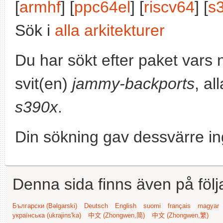
[
armhf
] [
ppc64el
] [
riscv64
] [
s
Sök i
alla arkitekturer
Du har sökt efter paket vars
svit(en)
jammy-backports
, al
s390x
.
Din sökning gav dessvärre in
Denna sida finns även på följ
Български (Bəlgarski)
Deutsch
English
suomi
français
magyar
українська (ukrajins'ka)
中文 (Zhongwen,简)
中文 (Zhongwen,繁)