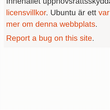
Innehållet upphovsrättsskyd
licensvillkor
. Ubuntu är ett
va
mer om denna webbplats
.
Report a bug on this site
.