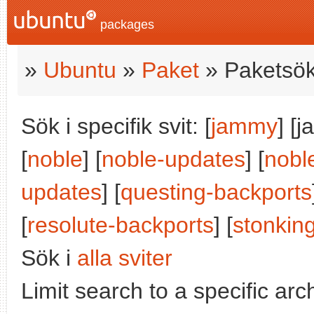
packages
»
Ubuntu
»
Paket
» Paketsök
Sök i specifik svit: [
jammy
] [
[
noble
] [
noble-updates
] [
nobl
updates
] [
questing-backports
[
resolute-backports
] [
stonkin
Sök i
alla sviter
Limit search to a specific arch