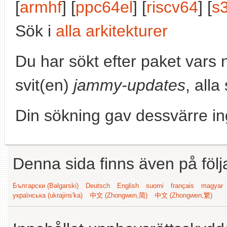
[
armhf
] [
ppc64el
] [
riscv64
] [
s
Sök i
alla arkitekturer
Du har sökt efter paket vars
svit(en)
jammy-updates
, alla
Din sökning gav dessvärre in
Denna sida finns även på följ
Български (Bəlgarski)
Deutsch
English
suomi
français
magyar
українська (ukrajins'ka)
中文 (Zhongwen,简)
中文 (Zhongwen,繁)