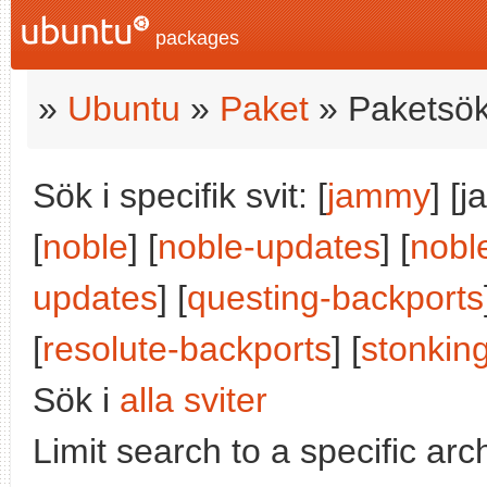
packages
»
Ubuntu
»
Paket
» Paketsök
Sök i specifik svit: [
jammy
] [
[
noble
] [
noble-updates
] [
nobl
updates
] [
questing-backports
[
resolute-backports
] [
stonkin
Sök i
alla sviter
Limit search to a specific arch