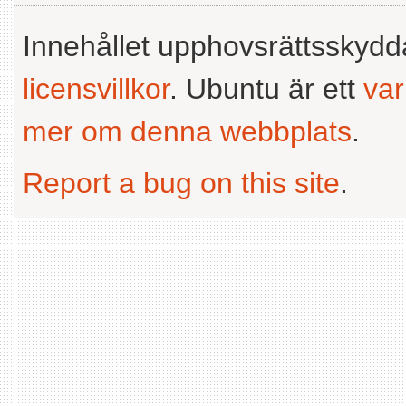
Innehållet upphovsrättsskyd
licensvillkor
. Ubuntu är ett
va
mer om denna webbplats
.
Report a bug on this site
.