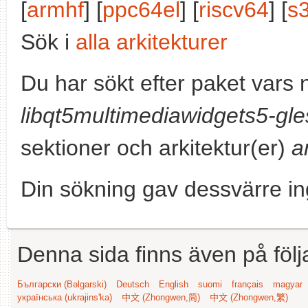
[
armhf
] [
ppc64el
] [
riscv64
] [
s
Sök i
alla arkitekturer
Du har sökt efter paket vars
libqt5multimediawidgets5-gle
sektioner och arkitektur(er)
a
Din sökning gav dessvärre in
Denna sida finns även på följ
Български (Bəlgarski)
Deutsch
English
suomi
français
magyar
українська (ukrajins'ka)
中文 (Zhongwen,简)
中文 (Zhongwen,繁)