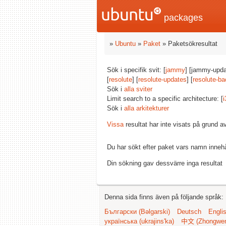
packages
»
Ubuntu
»
Paket
» Paketsökresultat
Sök i specifik svit: [
jammy
] [jammy-upda
[
resolute
] [
resolute-updates
] [
resolute-ba
Sök i
alla sviter
Limit search to a specific architecture: [
i
Sök i
alla arkitekturer
Vissa
resultat har inte visats på grund 
Du har sökt efter paket vars namn inneh
Din sökning gav dessvärre inga resultat
Denna sida finns även på följande språk:
Български (Bəlgarski)
Deutsch
Engli
українська (ukrajins'ka)
中文 (Zhongwe