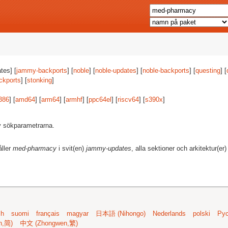
tes] [
jammy-backports
] [
noble
] [
noble-updates
] [
noble-backports
] [
questing
] [
ckports
] [
stonking
]
386
] [
amd64
] [
arm64
] [
armhf
] [
ppc64el
] [
riscv64
] [
s390x
]
av sökparametrarna.
åller
med-pharmacy
i svit(en)
jammy-updates
, alla sektioner och arkitektur(er
sh
suomi
français
magyar
日本語 (Nihongo)
Nederlands
polski
Рус
n,简)
中文 (Zhongwen,繁)