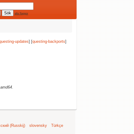
alla flaggor
questing-updates
] [
questing-backports
]
)
amd64
.
ский (Russkij)
slovensky
Türkçe