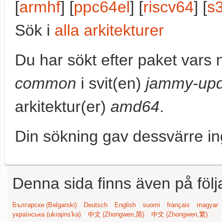
[
armhf
] [
ppc64el
] [
riscv64
] [
s
Sök i
alla arkitekturer
Du har sökt efter paket vars
common
i svit(en)
jammy-upd
arkitektur(er)
amd64
.
Din sökning gav dessvärre in
Denna sida finns även på följ
Български (Bəlgarski)
Deutsch
English
suomi
français
magyar
українська (ukrajins'ka)
中文 (Zhongwen,简)
中文 (Zhongwen,繁)