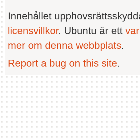
Innehållet upphovsrättsskyd
licensvillkor
. Ubuntu är ett
va
mer om denna webbplats
.
Report a bug on this site
.