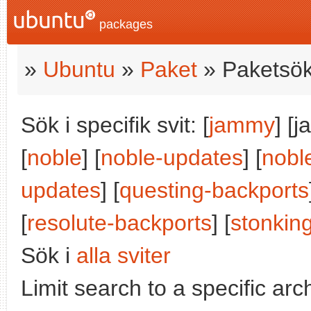
packages
»
Ubuntu
»
Paket
» Paketsök
Sök i specifik svit: [
jammy
] [
[
noble
] [
noble-updates
] [
nobl
updates
] [
questing-backports
[
resolute-backports
] [
stonkin
Sök i
alla sviter
Limit search to a specific arch