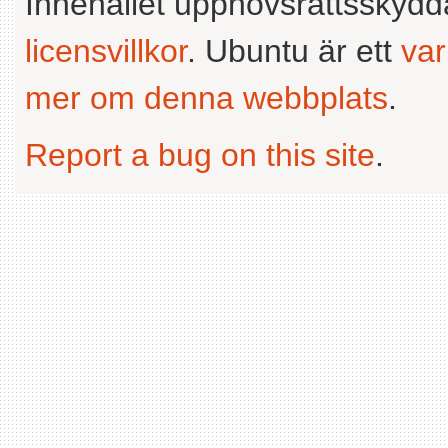
Innehållet upphovsrättsskyd
licensvillkor
. Ubuntu är ett
va
mer om denna webbplats
.
Report a bug on this site
.