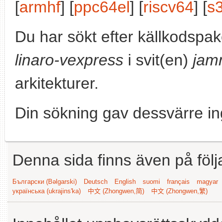
[
armhf
] [
ppc64el
] [
riscv64
] [
s
Du har sökt efter källkodspa
linaro-vexpress
i svit(en)
jam
arkitekturer.
Din sökning gav dessvärre in
Denna sida finns även på följ
Български (Bəlgarski)
Deutsch
English
suomi
français
magyar
українська (ukrajins'ka)
中文 (Zhongwen,简)
中文 (Zhongwen,繁)