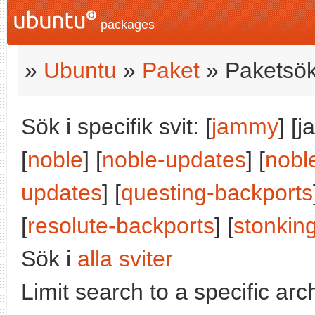
packages
»
Ubuntu
»
Paket
» Paketsök
Sök i specifik svit: [
jammy
] [
[
noble
] [
noble-updates
] [
nobl
updates
] [
questing-backports
[
resolute-backports
] [
stonkin
Sök i
alla sviter
Limit search to a specific arch