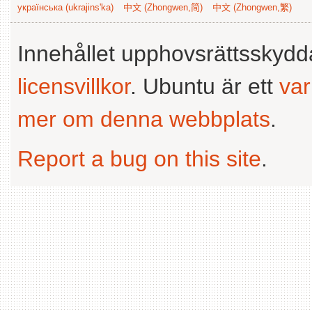
українська (ukrajins'ka)
中文 (Zhongwen,简)
中文 (Zhongwen,繁)
Innehållet upphovsrättsskyd
licensvillkor
. Ubuntu är ett
va
mer om denna webbplats
.
Report a bug on this site
.