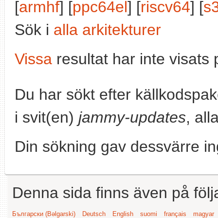
[
armhf
] [
ppc64el
] [
riscv64
] [
s
Sök i
alla arkitekturer
Vissa
resultat har inte visat
Du har sökt efter källkodspa
i svit(en)
jammy-updates
, al
Din sökning gav dessvärre in
Denna sida finns även på följ
Български (Bəlgarski)
Deutsch
English
suomi
français
magyar