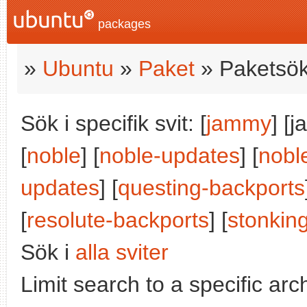
packages
»
Ubuntu
»
Paket
» Paketsök
Sök i specifik svit: [
jammy
] [
[
noble
] [
noble-updates
] [
nobl
updates
] [
questing-backports
[
resolute-backports
] [
stonkin
Sök i
alla sviter
Limit search to a specific arch