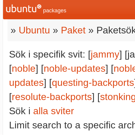
packages
»
Ubuntu
»
Paket
» Paketsök
Sök i specifik svit: [
jammy
] [
[
noble
] [
noble-updates
] [
nobl
updates
] [
questing-backports
[
resolute-backports
] [
stonkin
Sök i
alla sviter
Limit search to a specific arch