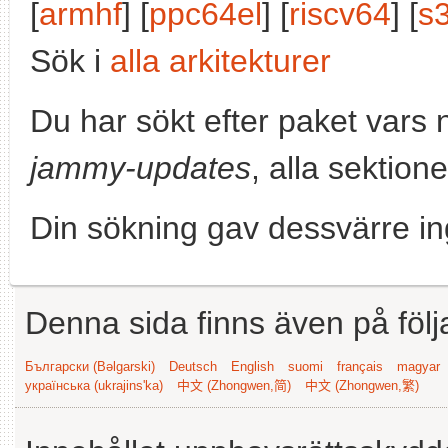
[
armhf
] [
ppc64el
] [
riscv64
] [
s
Sök i
alla arkitekturer
Du har sökt efter paket vars
jammy-updates
, alla sektion
Din sökning gav dessvärre in
Denna sida finns även på följ
Български (Bəlgarski)
Deutsch
English
suomi
français
magyar
українська (ukrajins'ka)
中文 (Zhongwen,简)
中文 (Zhongwen,繁)