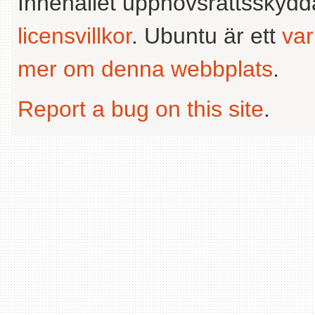
Innehållet upphovsrättsskyd
licensvillkor
. Ubuntu är ett
va
mer om denna webbplats
.
Report a bug on this site
.