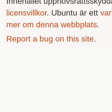
Innehållet upphovsrättsskyd
licensvillkor
. Ubuntu är ett
va
mer om denna webbplats
.
Report a bug on this site
.