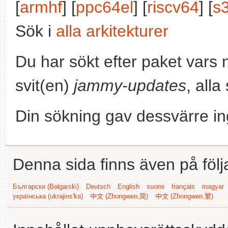
[
armhf
] [
ppc64el
] [
riscv64
] [
s
Sök i
alla arkitekturer
Du har sökt efter paket vars
svit(en)
jammy-updates
, alla
Din sökning gav dessvärre in
Denna sida finns även på följ
Български (Bəlgarski)
Deutsch
English
suomi
français
magyar
українська (ukrajins'ka)
中文 (Zhongwen,简)
中文 (Zhongwen,繁)