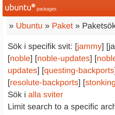
packages
»
Ubuntu
»
Paket
» Paketsök
Sök i specifik svit: [
jammy
] [
[
noble
] [
noble-updates
] [
nobl
updates
] [
questing-backports
[
resolute-backports
] [
stonkin
Sök i
alla sviter
Limit search to a specific arch