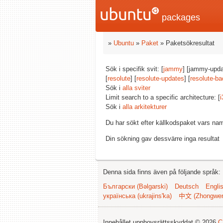
packages
»
Ubuntu
»
Paket
» Paketsökresultat
Sök i specifik svit: [
jammy
] [jammy-upda
[
resolute
] [
resolute-updates
] [
resolute-ba
Sök i
alla sviter
Limit search to a specific architecture: [
i
Sök i
alla arkitekturer
Du har sökt efter källkodspaket vars na
Din sökning gav dessvärre inga resultat
Denna sida finns även på följande språk:
Български (Bəlgarski)
Deutsch
Engli
українська (ukrajins'ka)
中文 (Zhongwe
Innehållet upphovsrättsskyddat © 2026
C