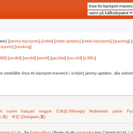
tes] [
jammy-backports
] [
noble
] [
noble-updates
] [
noble-backports
] [
questing
] [
ckports
] [
stonking
]
386
] [
amd64
] [
arm64
] [
armhf
] [
ppc64el
] [
riscv64
] [
s390x
]
mn innehåller
linux-lts-backport-maverick
i svit(en)
jammy-updates
, alla sektio
sh
suomi
français
magyar
日本語 (Nihongo)
Nederlands
polski
Рус
n,简)
中文 (Zhongwen,繁)
anonical Ltd.
; Se
licensvillkor
. Ubuntu är ett
varumärke
hos Canonical Ltd.
Lä