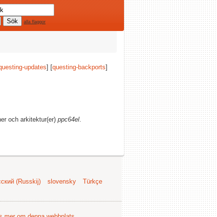
alla flaggor
questing-updates
] [
questing-backports
]
ner och arkitektur(er)
ppc64el
.
ский (Russkij)
slovensky
Türkçe
s mer om denna webbplats
.