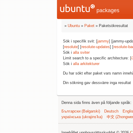
packages
»
Ubuntu
»
Paket
» Paketsökresultat
Sök i specifik svit: [
jammy
] [jammy-upda
[
resolute
] [
resolute-updates
] [
resolute-ba
Sök i
alla sviter
Limit search to a specific architecture: [
i
Sök i
alla arkitekturer
Du har sökt efter paket vars namn inneh
Din sökning gav dessvärre inga resultat
Denna sida finns även på följande språk:
Български (Bəlgarski)
Deutsch
Engli
українська (ukrajins'ka)
中文 (Zhongwe
Innehållet upphovsrättsskyddat © 2026
C