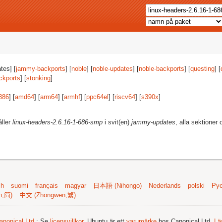
tes] [
jammy-backports
] [
noble
] [
noble-updates
] [
noble-backports
] [
questing
] [
ckports
] [
stonking
]
386
] [
amd64
] [
arm64
] [
armhf
] [
ppc64el
] [
riscv64
] [
s390x
]
åller
linux-headers-2.6.16-1-686-smp
i svit(en)
jammy-updates
, alla sektioner 
sh
suomi
français
magyar
日本語 (Nihongo)
Nederlands
polski
Рус
n,简)
中文 (Zhongwen,繁)
anonical Ltd.
; Se
licensvillkor
. Ubuntu är ett
varumärke
hos Canonical Ltd.
Lä