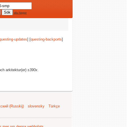
alla flaggor
questing-updates
] [
questing-backports
]
och arkitektur(er)
s390x
.
ский (Russkij)
slovensky
Türkçe
s mer om denna webbplats
.