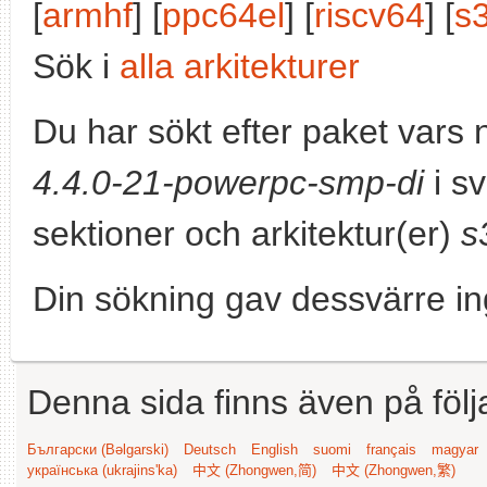
[
armhf
] [
ppc64el
] [
riscv64
] [
s
Sök i
alla arkitekturer
Du har sökt efter paket vars
4.4.0-21-powerpc-smp-di
i sv
sektioner och arkitektur(er)
s
Din sökning gav dessvärre in
Denna sida finns även på följ
Български (Bəlgarski)
Deutsch
English
suomi
français
magyar
українська (ukrajins'ka)
中文 (Zhongwen,简)
中文 (Zhongwen,繁)