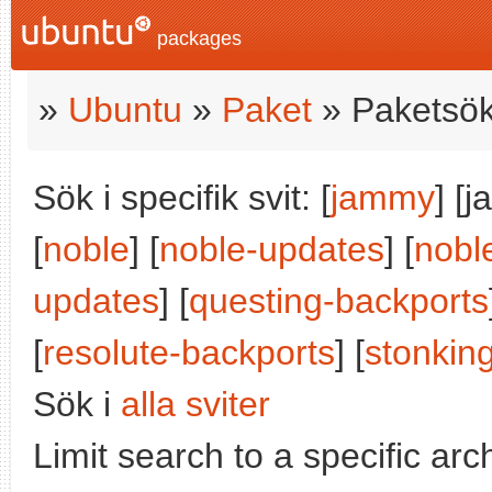
packages
»
Ubuntu
»
Paket
» Paketsök
Sök i specifik svit: [
jammy
] [
[
noble
] [
noble-updates
] [
nobl
updates
] [
questing-backports
[
resolute-backports
] [
stonkin
Sök i
alla sviter
Limit search to a specific arch