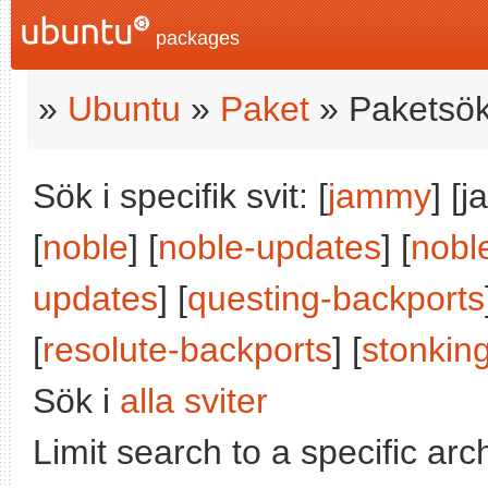
packages
»
Ubuntu
»
Paket
» Paketsök
Sök i specifik svit: [
jammy
] [
[
noble
] [
noble-updates
] [
nobl
updates
] [
questing-backports
[
resolute-backports
] [
stonkin
Sök i
alla sviter
Limit search to a specific arch