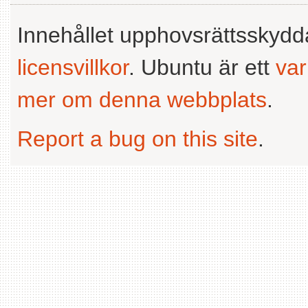
Innehållet upphovsrättsskyd
licensvillkor
. Ubuntu är ett
va
mer om denna webbplats
.
Report a bug on this site
.