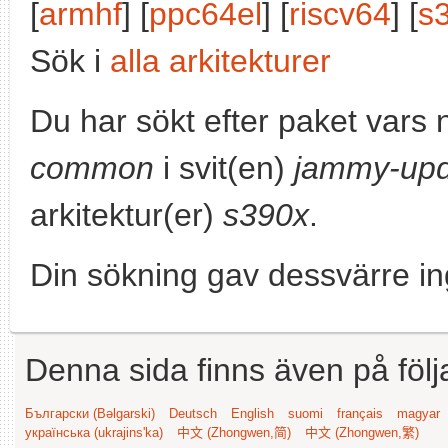
[
armhf
] [
ppc64el
] [
riscv64
] [
s
Sök i
alla arkitekturer
Du har sökt efter paket vars
common
i svit(en)
jammy-upd
arkitektur(er)
s390x
.
Din sökning gav dessvärre in
Denna sida finns även på följ
Български (Bəlgarski)
Deutsch
English
suomi
français
magyar
українська (ukrajins'ka)
中文 (Zhongwen,简)
中文 (Zhongwen,繁)