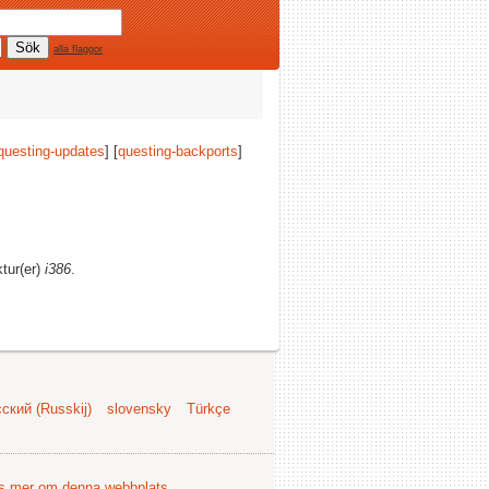
alla flaggor
questing-updates
] [
questing-backports
]
ktur(er)
i386
.
ский (Russkij)
slovensky
Türkçe
s mer om denna webbplats
.