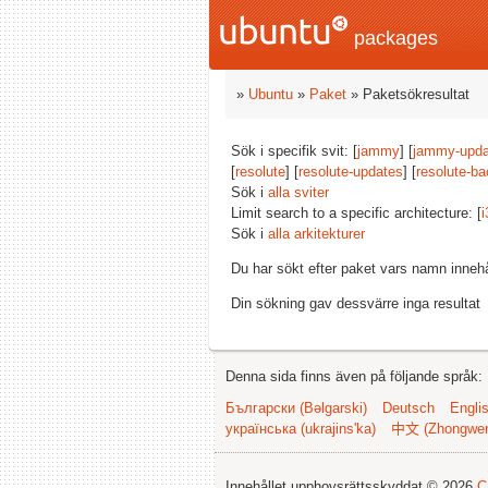
packages
»
Ubuntu
»
Paket
» Paketsökresultat
Sök i specifik svit: [
jammy
] [
jammy-upda
[
resolute
] [
resolute-updates
] [
resolute-ba
Sök i
alla sviter
Limit search to a specific architecture: [
i
Sök i
alla arkitekturer
Du har sökt efter paket vars namn inneh
Din sökning gav dessvärre inga resultat
Denna sida finns även på följande språk:
Български (Bəlgarski)
Deutsch
Engli
українська (ukrajins'ka)
中文 (Zhongwe
Innehållet upphovsrättsskyddat © 2026
C