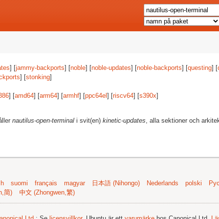
tes
] [
jammy-backports
] [
noble
] [
noble-updates
] [
noble-backports
] [
questing
] [
ckports
] [
stonking
]
386
] [
amd64
] [
arm64
] [
armhf
] [
ppc64el
] [
riscv64
] [
s390x
]
åller
nautilus-open-terminal
i svit(en)
kinetic-updates
, alla sektioner och arkite
sh
suomi
français
magyar
日本語 (Nihongo)
Nederlands
polski
Рус
n,简)
中文 (Zhongwen,繁)
anonical Ltd.
; Se
licensvillkor
. Ubuntu är ett
varumärke
hos Canonical Ltd.
Lä