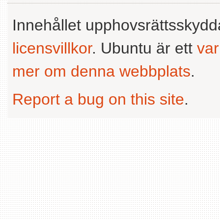
Innehållet upphovsrättsskyd
licensvillkor
. Ubuntu är ett
va
mer om denna webbplats
.
Report a bug on this site
.