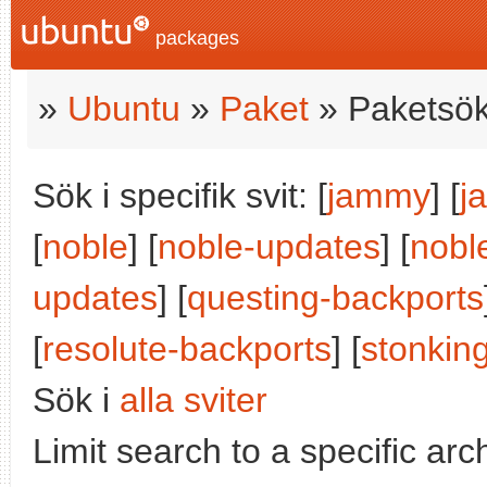
packages
»
Ubuntu
»
Paket
» Paketsök
Sök i specifik svit: [
jammy
] [
j
[
noble
] [
noble-updates
] [
nobl
updates
] [
questing-backports
[
resolute-backports
] [
stonkin
Sök i
alla sviter
Limit search to a specific arch