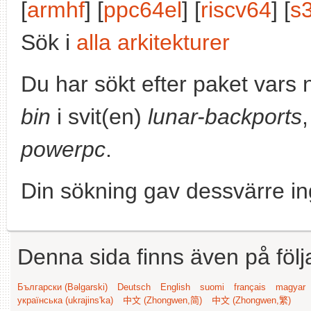
[
armhf
] [
ppc64el
] [
riscv64
] [
s
Sök i
alla arkitekturer
Du har sökt efter paket vars
bin
i svit(en)
lunar-backports
powerpc
.
Din sökning gav dessvärre in
Denna sida finns även på följ
Български (Bəlgarski)
Deutsch
English
suomi
français
magyar
українська (ukrajins'ka)
中文 (Zhongwen,简)
中文 (Zhongwen,繁)