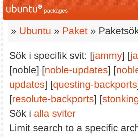
packages
»
Ubuntu
»
Paket
» Paketsök
Sök i specifik svit: [
jammy
] [
j
[noble] [
noble-updates
] [
nobl
updates
] [
questing-backports
[
resolute-backports
] [
stonkin
Sök i
alla sviter
Limit search to a specific arch