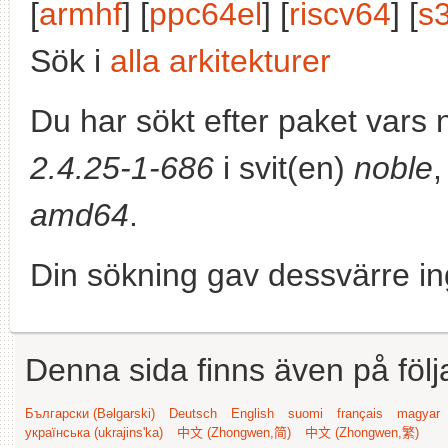
[
armhf
] [
ppc64el
] [
riscv64
] [
s
Sök i
alla arkitekturer
Du har sökt efter paket vars
2.4.25-1-686
i svit(en)
noble
,
amd64
.
Din sökning gav dessvärre in
Denna sida finns även på följ
Български (Bəlgarski)
Deutsch
English
suomi
français
magyar
українська (ukrajins'ka)
中文 (Zhongwen,简)
中文 (Zhongwen,繁)