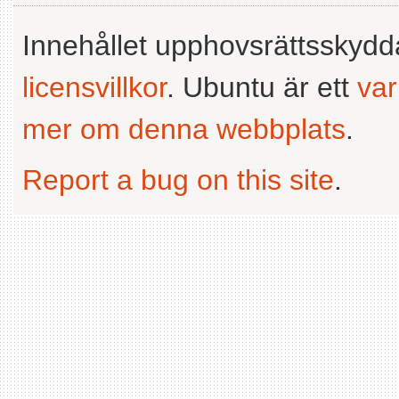
Innehållet upphovsrättsskyd
licensvillkor
. Ubuntu är ett
va
mer om denna webbplats
.
Report a bug on this site
.