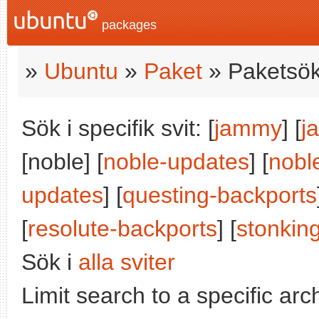
packages
»
Ubuntu
»
Paket
» Paketsök
Sök i specifik svit: [
jammy
] [
j
[noble] [
noble-updates
] [
nobl
updates
] [
questing-backports
[
resolute-backports
] [
stonkin
Sök i
alla sviter
Limit search to a specific arch