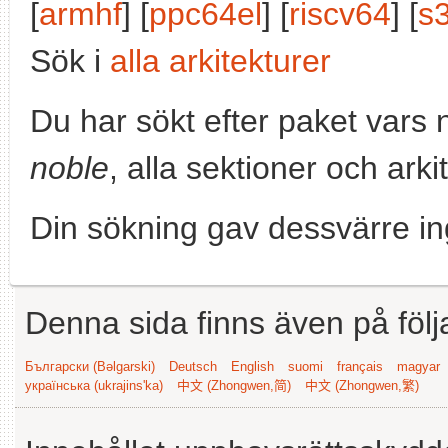
[
armhf
] [
ppc64el
] [
riscv64
] [
s
Sök i
alla arkitekturer
Du har sökt efter paket vars
noble
, alla sektioner och arki
Din sökning gav dessvärre in
Denna sida finns även på följ
Български (Bəlgarski)
Deutsch
English
suomi
français
magyar
українська (ukrajins'ka)
中文 (Zhongwen,简)
中文 (Zhongwen,繁)