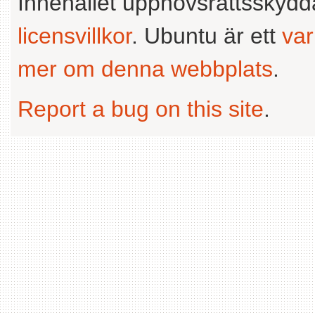
Innehållet upphovsrättsskyd
licensvillkor
. Ubuntu är ett
va
mer om denna webbplats
.
Report a bug on this site
.