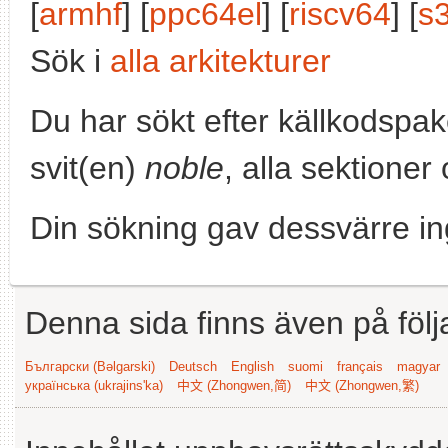
[
armhf
] [
ppc64el
] [
riscv64
] [
s
Sök i
alla arkitekturer
Du har sökt efter källkodspa
svit(en)
noble
, alla sektioner
Din sökning gav dessvärre in
Denna sida finns även på följ
Български (Bəlgarski)
Deutsch
English
suomi
français
magyar
українська (ukrajins'ka)
中文 (Zhongwen,简)
中文 (Zhongwen,繁)