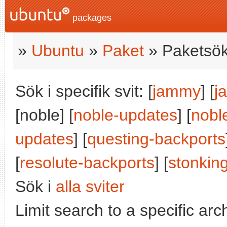
packages
»
Ubuntu
»
Paket
» Paketsök
Sök i specifik svit: [
jammy
] [
j
[noble] [
noble-updates
] [
nobl
updates
] [
questing-backports
[
resolute-backports
] [
stonkin
Sök i
alla sviter
Limit search to a specific arch