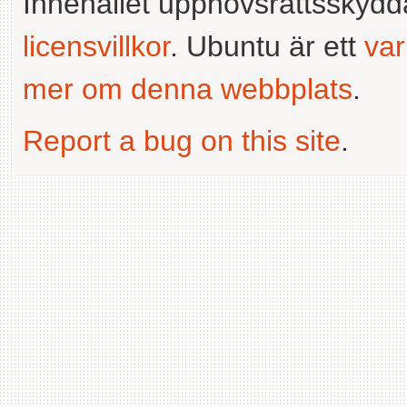
Innehållet upphovsrättsskyd
licensvillkor
. Ubuntu är ett
va
mer om denna webbplats
.
Report a bug on this site
.