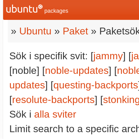
packages
»
Ubuntu
»
Paket
» Paketsök
Sök i specifik svit: [
jammy
] [
j
[noble] [
noble-updates
] [
nobl
updates
] [
questing-backports
[
resolute-backports
] [
stonkin
Sök i
alla sviter
Limit search to a specific arch