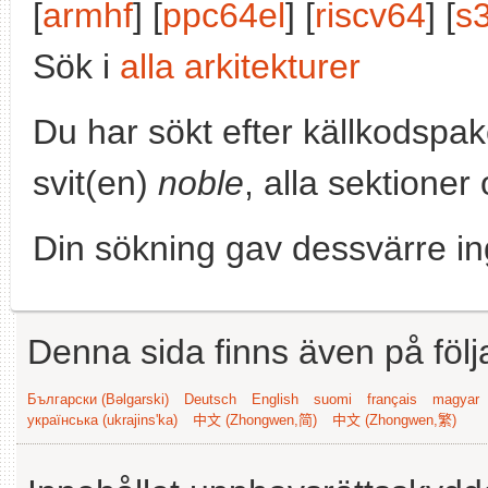
[
armhf
] [
ppc64el
] [
riscv64
] [
s
Sök i
alla arkitekturer
Du har sökt efter källkodspa
svit(en)
noble
, alla sektioner
Din sökning gav dessvärre in
Denna sida finns även på följ
Български (Bəlgarski)
Deutsch
English
suomi
français
magyar
українська (ukrajins'ka)
中文 (Zhongwen,简)
中文 (Zhongwen,繁)