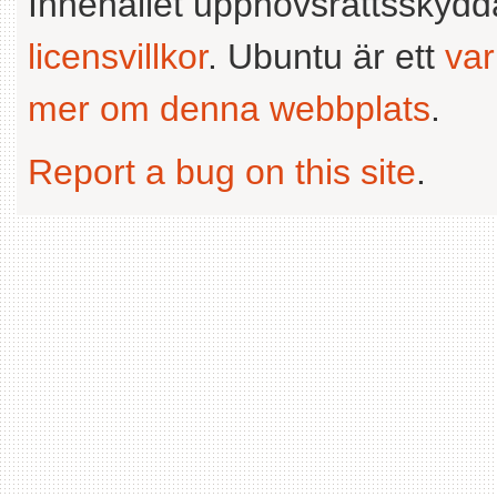
Innehållet upphovsrättsskyd
licensvillkor
. Ubuntu är ett
va
mer om denna webbplats
.
Report a bug on this site
.