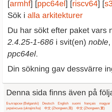
[
armhf
] [
ppc64el
] [
riscv64
] [
s
Sök i
alla arkitekturer
Du har sökt efter paket vars
2.4.25-1-686
i svit(en)
noble
,
ppc64el
.
Din sökning gav dessvärre in
Denna sida finns även på följ
Български (Bəlgarski)
Deutsch
English
suomi
français
magyar
українська (ukrajins'ka)
中文 (Zhongwen,简)
中文 (Zhongwen,繁)