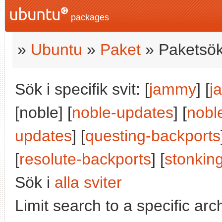
packages
»
Ubuntu
»
Paket
» Paketsök
Sök i specifik svit: [
jammy
] [
j
[noble] [
noble-updates
] [
nobl
updates
] [
questing-backports
[
resolute-backports
] [
stonkin
Sök i
alla sviter
Limit search to a specific arch