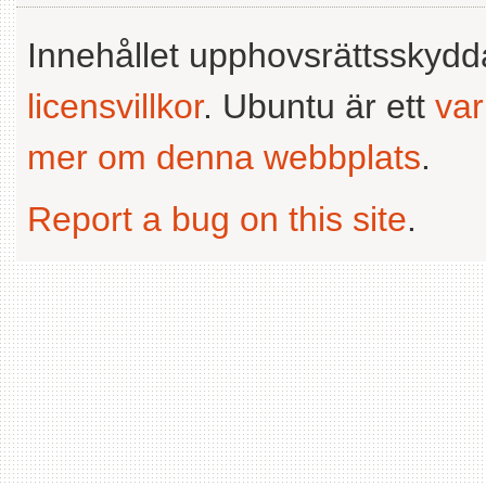
Innehållet upphovsrättsskyd
licensvillkor
. Ubuntu är ett
va
mer om denna webbplats
.
Report a bug on this site
.