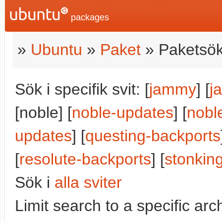
packages
»
Ubuntu
»
Paket
» Paketsök
Sök i specifik svit: [
jammy
] [
j
[noble] [
noble-updates
] [
nobl
updates
] [
questing-backports
[
resolute-backports
] [
stonkin
Sök i
alla sviter
Limit search to a specific arch