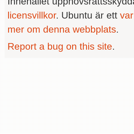
Innehållet upphovsrättsskyd
licensvillkor
. Ubuntu är ett
va
mer om denna webbplats
.
Report a bug on this site
.