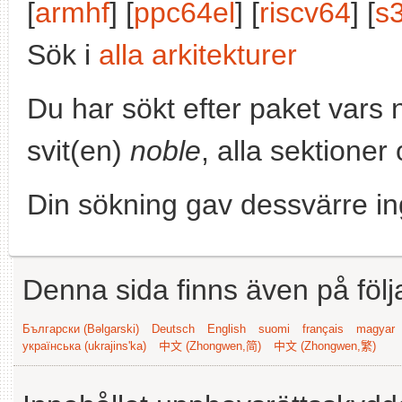
[
armhf
] [
ppc64el
] [
riscv64
] [
s
Sök i
alla arkitekturer
Du har sökt efter paket vars
svit(en)
noble
, alla sektioner
Din sökning gav dessvärre in
Denna sida finns även på följ
Български (Bəlgarski)
Deutsch
English
suomi
français
magyar
українська (ukrajins'ka)
中文 (Zhongwen,简)
中文 (Zhongwen,繁)