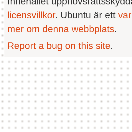
Innehållet upphovsrättsskyd
licensvillkor
. Ubuntu är ett
va
mer om denna webbplats
.
Report a bug on this site
.