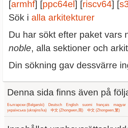
[
armhf
] [
ppc64el
] [
riscv64
] [
s
Sök i
alla arkitekturer
Du har sökt efter paket vars
noble
, alla sektioner och arki
Din sökning gav dessvärre in
Denna sida finns även på följ
Български (Bəlgarski)
Deutsch
English
suomi
français
magyar
українська (ukrajins'ka)
中文 (Zhongwen,简)
中文 (Zhongwen,繁)