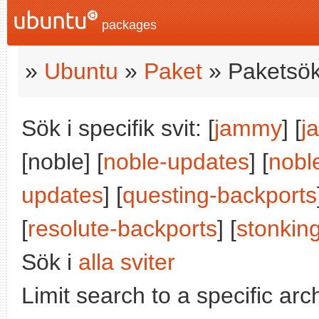
packages
»
Ubuntu
»
Paket
» Paketsök
Sök i specifik svit: [
jammy
] [
j
[noble] [
noble-updates
] [
nobl
updates
] [
questing-backports
[
resolute-backports
] [
stonkin
Sök i
alla sviter
Limit search to a specific arch