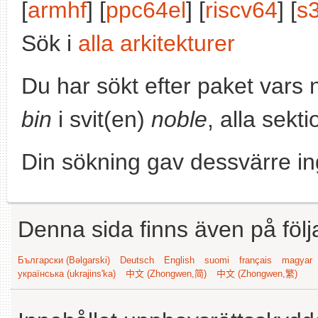
[
armhf
] [
ppc64el
] [
riscv64
] [
s
Sök i
alla arkitekturer
Du har sökt efter paket vars
bin
i svit(en)
noble
, alla sekt
Din sökning gav dessvärre in
Denna sida finns även på följ
Български (Bəlgarski)
Deutsch
English
suomi
français
magyar
українська (ukrajins'ka)
中文 (Zhongwen,简)
中文 (Zhongwen,繁)