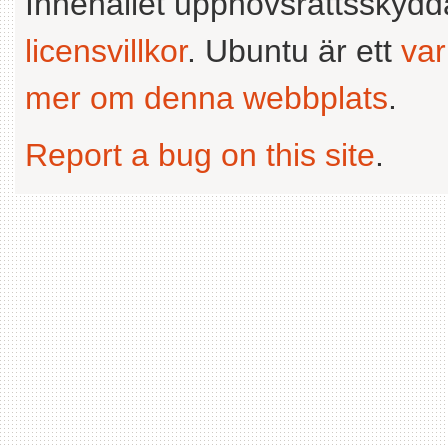
Innehållet upphovsrättsskyd
licensvillkor
. Ubuntu är ett
va
mer om denna webbplats
.
Report a bug on this site
.