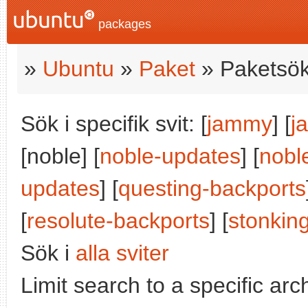
packages
»
Ubuntu
»
Paket
» Paketsök
Sök i specifik svit: [
jammy
] [
j
[noble] [
noble-updates
] [
nobl
updates
] [
questing-backports
[
resolute-backports
] [
stonkin
Sök i
alla sviter
Limit search to a specific arch