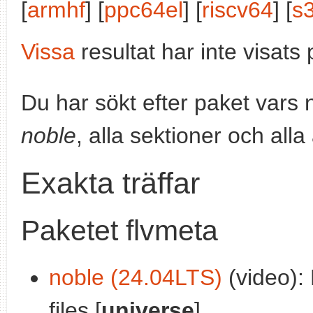
[
armhf
] [
ppc64el
] [
riscv64
] [
s
Vissa
resultat har inte visat
Du har sökt efter paket vars
noble
, alla sektioner och alla
Exakta träffar
Paketet flvmeta
noble (24.04LTS)
(video): 
files [
universe
]