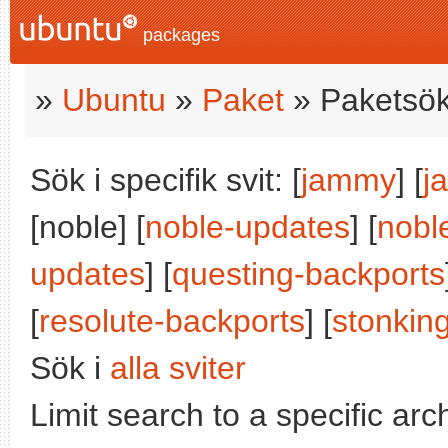
packages
»
Ubuntu
»
Paket
» Paketsök
Sök i specifik svit: [
jammy
] [
j
[noble] [
noble-updates
] [
nobl
updates
] [
questing-backports
[
resolute-backports
] [
stonkin
Sök i
alla sviter
Limit search to a specific arch