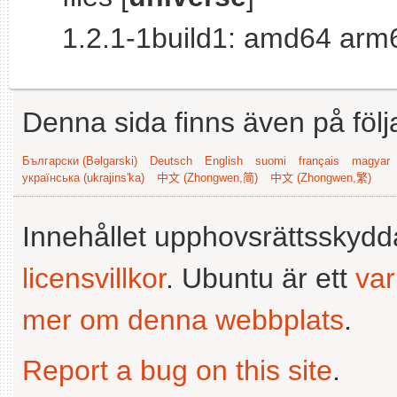
1.2.1-1build1: amd64 arm
Denna sida finns även på följ
Български (Bəlgarski)
Deutsch
English
suomi
français
magyar
українська (ukrajins'ka)
中文 (Zhongwen,简)
中文 (Zhongwen,繁)
Innehållet upphovsrättsskyd
licensvillkor
. Ubuntu är ett
va
mer om denna webbplats
.
Report a bug on this site
.