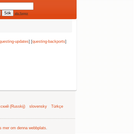
alla flaggor
questing-updates
] [
questing-backports
]
ский (Russkij)
slovensky
Türkçe
s mer om denna webbplats
.