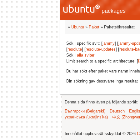
packages
»
Ubuntu
»
Paket
» Paketsökresultat
Sök i specifik svit: [
jammy
] [
jammy-upda
[
resolute
] [
resolute-updates
] [
resolute-ba
Sök i
alla sviter
Limit search to a specific architecture: [
i
Du har sökt efter paket vars namn inneh
Din sökning gav dessvärre inga resultat
Denna sida finns även på följande språk:
Български (Bəlgarski)
Deutsch
Engli
українська (ukrajins'ka)
中文 (Zhongwe
Innehållet upphovsrättsskyddat © 2026
C