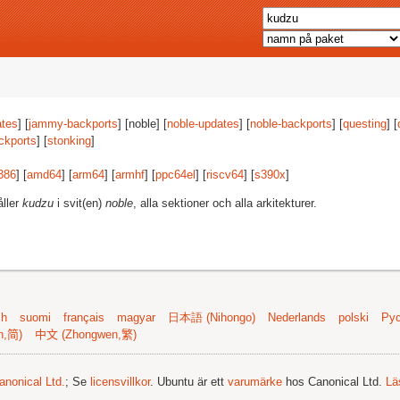
tes
] [
jammy-backports
] [noble] [
noble-updates
] [
noble-backports
] [
questing
] [
ckports
] [
stonking
]
386
] [
amd64
] [
arm64
] [
armhf
] [
ppc64el
] [
riscv64
] [
s390x
]
åller
kudzu
i svit(en)
noble
, alla sektioner och alla arkitekturer.
sh
suomi
français
magyar
日本語 (Nihongo)
Nederlands
polski
Рус
n,简)
中文 (Zhongwen,繁)
anonical Ltd.
; Se
licensvillkor
. Ubuntu är ett
varumärke
hos Canonical Ltd.
Lä