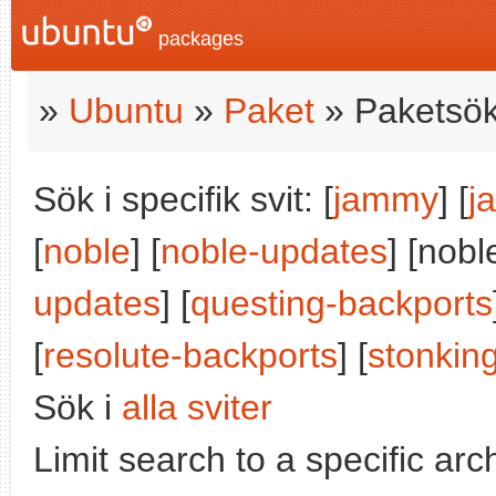
packages
»
Ubuntu
»
Paket
» Paketsök
Sök i specifik svit: [
jammy
] [
j
[
noble
] [
noble-updates
] [nobl
updates
] [
questing-backports
[
resolute-backports
] [
stonkin
Sök i
alla sviter
Limit search to a specific arch