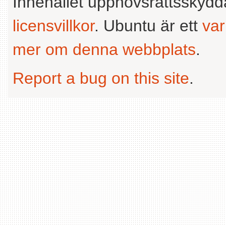
Innehållet upphovsrättsskyd
licensvillkor
. Ubuntu är ett
va
mer om denna webbplats
.
Report a bug on this site
.