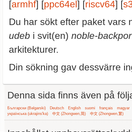
[
armhf
] [
ppc64el
] [
riscv64
] [
s
Du har sökt efter paket vars
udeb
i svit(en)
noble-backpor
arkitekturer.
Din sökning gav dessvärre in
Denna sida finns även på följ
Български (Bəlgarski)
Deutsch
English
suomi
français
magyar
українська (ukrajins'ka)
中文 (Zhongwen,简)
中文 (Zhongwen,繁)