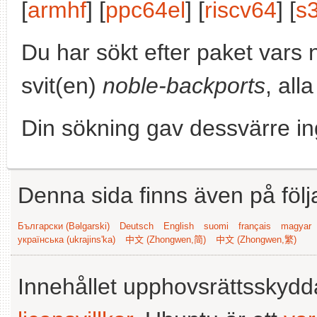
[
armhf
] [
ppc64el
] [
riscv64
] [
s
Du har sökt efter paket vars
svit(en)
noble-backports
, all
Din sökning gav dessvärre in
Denna sida finns även på följ
Български (Bəlgarski)
Deutsch
English
suomi
français
magyar
українська (ukrajins'ka)
中文 (Zhongwen,简)
中文 (Zhongwen,繁)
Innehållet upphovsrättsskyd