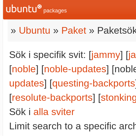
packages
»
Ubuntu
»
Paket
» Paketsök
Sök i specifik svit: [
jammy
] [
j
[
noble
] [
noble-updates
] [nobl
updates
] [
questing-backports
[
resolute-backports
] [
stonkin
Sök i
alla sviter
Limit search to a specific arch