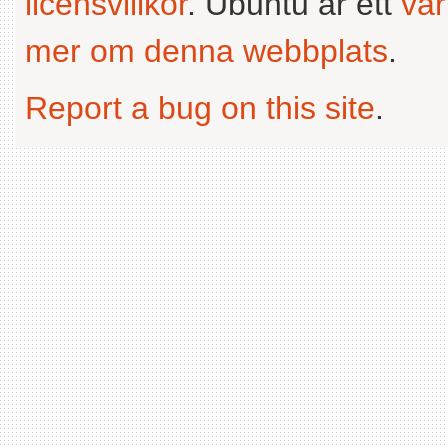
licensvillkor
. Ubuntu är ett
va
mer om denna webbplats
.
Report a bug on this site
.