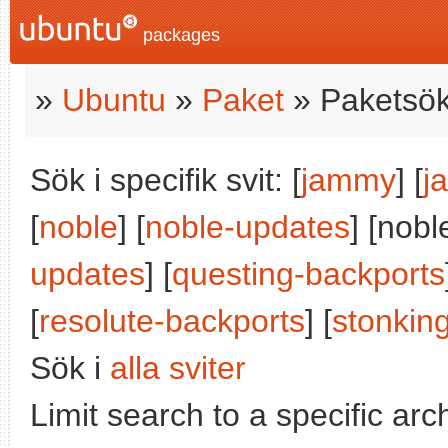
packages
»
Ubuntu
»
Paket
» Paketsök
Sök i specifik svit: [
jammy
] [
j
[
noble
] [
noble-updates
] [nobl
updates
] [
questing-backports
[
resolute-backports
] [
stonkin
Sök i
alla sviter
Limit search to a specific arch