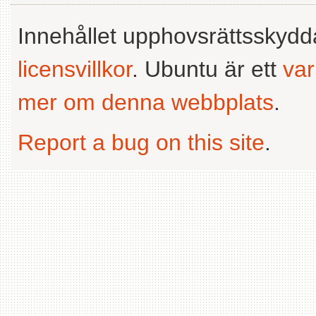
Innehållet upphovsrättsskyd
licensvillkor
. Ubuntu är ett
va
mer om denna webbplats
.
Report a bug on this site
.