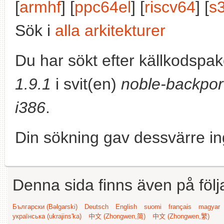
[
armhf
] [
ppc64el
] [
riscv64
] [
s
Sök i
alla arkitekturer
Du har sökt efter källkodspa
1.9.1
i svit(en)
noble-backpor
i386
.
Din sökning gav dessvärre in
Denna sida finns även på följ
Български (Bəlgarski)
Deutsch
English
suomi
français
magyar
українська (ukrajins'ka)
中文 (Zhongwen,简)
中文 (Zhongwen,繁)