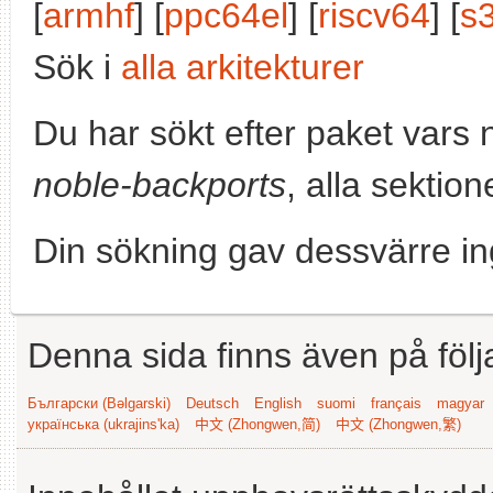
[
armhf
] [
ppc64el
] [
riscv64
] [
s
Sök i
alla arkitekturer
Du har sökt efter paket vars
noble-backports
, alla sektio
Din sökning gav dessvärre in
Denna sida finns även på följ
Български (Bəlgarski)
Deutsch
English
suomi
français
magyar
українська (ukrajins'ka)
中文 (Zhongwen,简)
中文 (Zhongwen,繁)