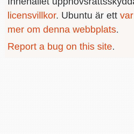
Innehållet upphovsrättsskyd
licensvillkor
. Ubuntu är ett
va
mer om denna webbplats
.
Report a bug on this site
.