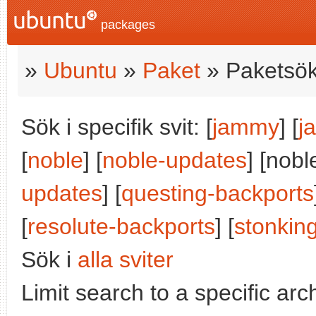
packages
»
Ubuntu
»
Paket
» Paketsök
Sök i specifik svit: [
jammy
] [
j
[
noble
] [
noble-updates
] [nobl
updates
] [
questing-backports
[
resolute-backports
] [
stonkin
Sök i
alla sviter
Limit search to a specific arch