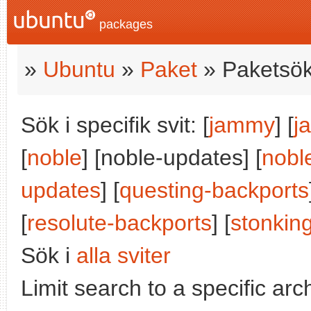
packages
»
Ubuntu
»
Paket
» Paketsök
Sök i specifik svit: [
jammy
] [
j
[
noble
] [noble-updates] [
nobl
updates
] [
questing-backports
[
resolute-backports
] [
stonkin
Sök i
alla sviter
Limit search to a specific arch