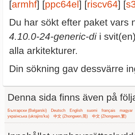
[
armhf
] [
ppc64el
] [
riscv64
] [
s
Du har sökt efter paket vars
4.10.0-24-generic-di
i svit(en
alla arkitekturer.
Din sökning gav dessvärre in
Denna sida finns även på följ
Български (Bəlgarski)
Deutsch
English
suomi
français
magyar
українська (ukrajins'ka)
中文 (Zhongwen,简)
中文 (Zhongwen,繁)