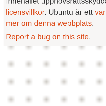
Innehållet upphovsrättsskyd
licensvillkor
. Ubuntu är ett
va
mer om denna webbplats
.
Report a bug on this site
.