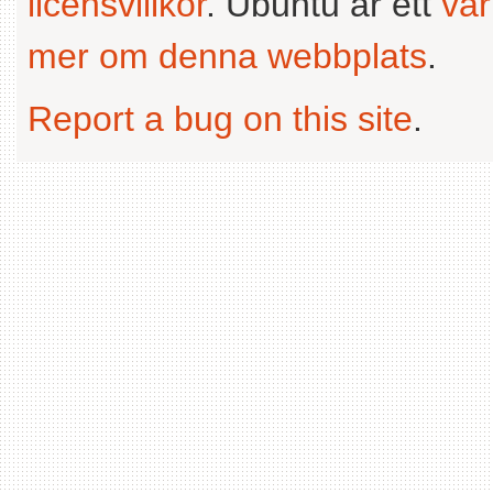
licensvillkor
. Ubuntu är ett
va
mer om denna webbplats
.
Report a bug on this site
.