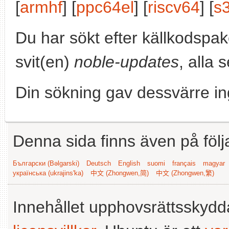
[
armhf
] [
ppc64el
] [
riscv64
] [
s
Du har sökt efter källkodspa
svit(en)
noble-updates
, alla 
Din sökning gav dessvärre in
Denna sida finns även på följ
Български (Bəlgarski)
Deutsch
English
suomi
français
magyar
українська (ukrajins'ka)
中文 (Zhongwen,简)
中文 (Zhongwen,繁)
Innehållet upphovsrättsskyd