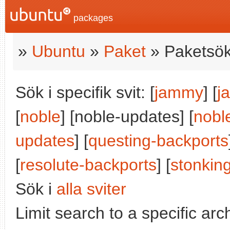
packages
»
Ubuntu
»
Paket
» Paketsök
Sök i specifik svit: [
jammy
] [
j
[
noble
] [noble-updates] [
nobl
updates
] [
questing-backports
[
resolute-backports
] [
stonkin
Sök i
alla sviter
Limit search to a specific arch