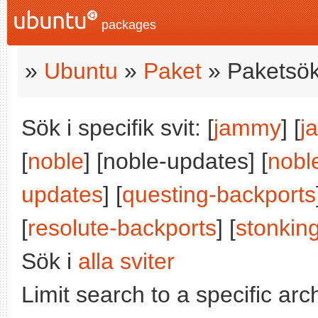
packages
»
Ubuntu
»
Paket
» Paketsök
Sök i specifik svit: [
jammy
] [
j
[
noble
] [noble-updates] [
nobl
updates
] [
questing-backports
[
resolute-backports
] [
stonkin
Sök i
alla sviter
Limit search to a specific arch