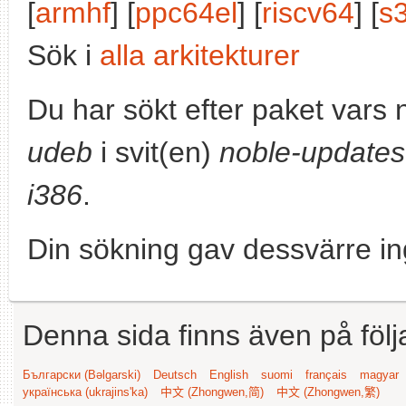
[
armhf
] [
ppc64el
] [
riscv64
] [
s
Sök i
alla arkitekturer
Du har sökt efter paket vars
udeb
i svit(en)
noble-updates
i386
.
Din sökning gav dessvärre in
Denna sida finns även på följ
Български (Bəlgarski)
Deutsch
English
suomi
français
magyar
українська (ukrajins'ka)
中文 (Zhongwen,简)
中文 (Zhongwen,繁)