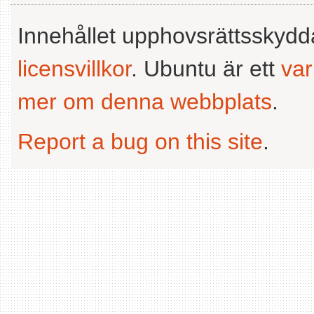
Innehållet upphovsrättsskyd
licensvillkor
. Ubuntu är ett
va
mer om denna webbplats
.
Report a bug on this site
.