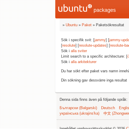
packages
»
Ubuntu
»
Paket
» Paketsökresultat
Sök i specifik svit: [
jammy
] [
jammy-upda
[
resolute
] [
resolute-updates
] [
resolute-ba
Sök i
alla sviter
Limit search to a specific architecture: [
i
Sök i
alla arkitekturer
Du har sökt efter paket vars namn inneh
Din sökning gav dessvärre inga resultat
Denna sida finns även på följande språk:
Български (Bəlgarski)
Deutsch
Engli
українська (ukrajins'ka)
中文 (Zhongwe
Innehållet upphovsrättsskyddat © 2026
C