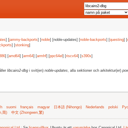
tes
] [
jammy-backports
] [
noble
] [noble-updates] [
noble-backports
] [
questing
] [
ckports
] [
stonking
]
386
] [
amd64
] [
arm64
] [
armhf
] [
ppc64el
] [
riscv64
] [
s390x
]
åller
libcairo2-dbg
i svit(en)
noble-updates
, alla sektioner och arkitektur(er)
po
sh
suomi
français
magyar
日本語 (Nihongo)
Nederlands
polski
Рус
n,简)
中文 (Zhongwen,繁)
anonical Ltd.
; Se
licensvillkor
. Ubuntu är ett
varumärke
hos Canonical Ltd.
Lä