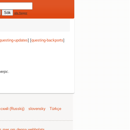
alla flaggor
questing-updates
] [
questing-backports
]
werpc
.
ский (Russkij)
slovensky
Türkçe
s mer om denna webbplats
.