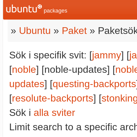
packages
»
Ubuntu
»
Paket
» Paketsök
Sök i specifik svit: [
jammy
] [
j
[
noble
] [noble-updates] [
nobl
updates
] [
questing-backports
[
resolute-backports
] [
stonkin
Sök i
alla sviter
Limit search to a specific arch