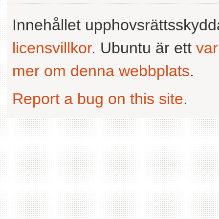
Innehållet upphovsrättsskyd
licensvillkor
. Ubuntu är ett
va
mer om denna webbplats
.
Report a bug on this site
.