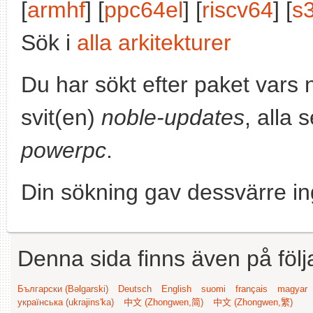
[
armhf
] [
ppc64el
] [
riscv64
] [
s
Sök i
alla arkitekturer
Du har sökt efter paket vars
svit(en)
noble-updates
, alla 
powerpc
.
Din sökning gav dessvärre in
Denna sida finns även på följ
Български (Bəlgarski)
Deutsch
English
suomi
français
magyar
українська (ukrajins'ka)
中文 (Zhongwen,简)
中文 (Zhongwen,繁)