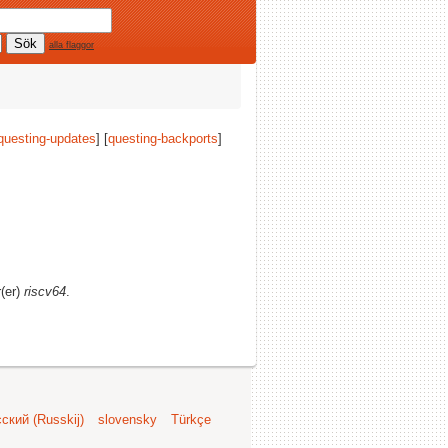
alla flaggor
questing-updates
] [
questing-backports
]
r(er)
riscv64
.
ский (Russkij)
slovensky
Türkçe