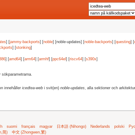
tes
] [
jammy-backports
] [
noble
] [noble-updates] [
noble-backports
] [
questing
] [
ckports
] [
stonking
]
386
] [
amd64
] [
arm64
] [
armhf
] [
ppc64el
] [
riscv64
] [
s390x
]
av sökparametrarna.
mn innehåller
icedtea-web
i svit(en)
noble-updates
, alla sektioner och arkitektu
sh
suomi
français
magyar
日本語 (Nihongo)
Nederlands
polski
Рус
n,简)
中文 (Zhongwen,繁)