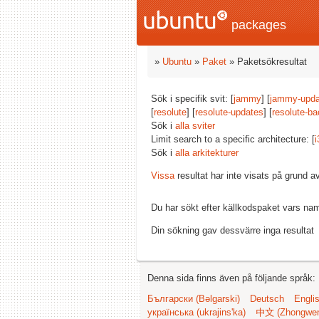
packages
»
Ubuntu
»
Paket
» Paketsökresultat
Sök i specifik svit: [
jammy
] [
jammy-upda
[
resolute
] [
resolute-updates
] [
resolute-ba
Sök i
alla sviter
Limit search to a specific architecture: [
i
Sök i
alla arkitekturer
Vissa
resultat har inte visats på grund 
Du har sökt efter källkodspaket vars na
Din sökning gav dessvärre inga resultat
Denna sida finns även på följande språk:
Български (Bəlgarski)
Deutsch
Engli
українська (ukrajins'ka)
中文 (Zhongwe