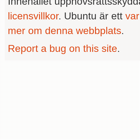
Innehållet upphovsrättsskyd
licensvillkor
. Ubuntu är ett
va
mer om denna webbplats
.
Report a bug on this site
.