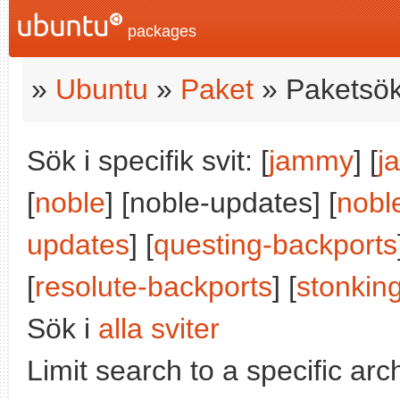
packages
»
Ubuntu
»
Paket
» Paketsök
Sök i specifik svit: [
jammy
] [
j
[
noble
] [noble-updates] [
nobl
updates
] [
questing-backports
[
resolute-backports
] [
stonkin
Sök i
alla sviter
Limit search to a specific arch