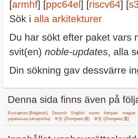
[
armhf
] [
ppc64el
] [
riscv64
] [
s
Sök i
alla arkitekturer
Du har sökt efter paket vars
svit(en)
noble-updates
, alla 
Din sökning gav dessvärre in
Denna sida finns även på följ
Български (Bəlgarski)
Deutsch
English
suomi
français
magyar
українська (ukrajins'ka)
中文 (Zhongwen,简)
中文 (Zhongwen,繁)