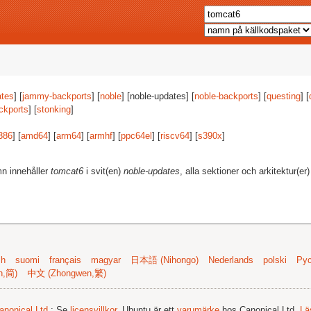
tes
] [
jammy-backports
] [
noble
] [noble-updates] [
noble-backports
] [
questing
] [
ckports
] [
stonking
]
386
] [
amd64
] [
arm64
] [
armhf
] [
ppc64el
] [
riscv64
] [
s390x
]
mn innehåller
tomcat6
i svit(en)
noble-updates
, alla sektioner och arkitektur(er
sh
suomi
français
magyar
日本語 (Nihongo)
Nederlands
polski
Рус
n,简)
中文 (Zhongwen,繁)
anonical Ltd.
; Se
licensvillkor
. Ubuntu är ett
varumärke
hos Canonical Ltd.
Lä