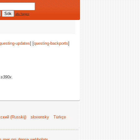
alla flaggor
questing-updates
] [
questing-backports
]
)
s390x
.
ский (Russkij)
slovensky
Türkçe
s mer om denna webbplats
.