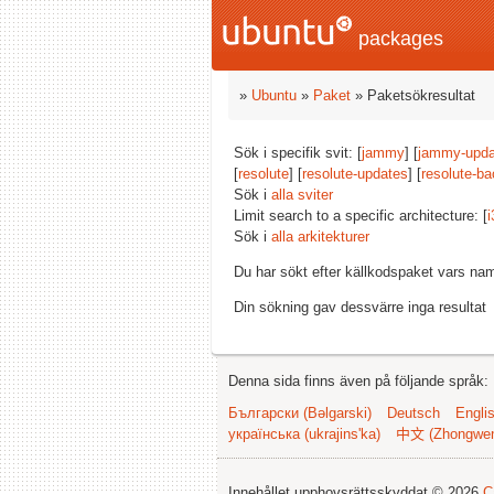
packages
»
Ubuntu
»
Paket
» Paketsökresultat
Sök i specifik svit: [
jammy
] [
jammy-upda
[
resolute
] [
resolute-updates
] [
resolute-ba
Sök i
alla sviter
Limit search to a specific architecture: [
i
Sök i
alla arkitekturer
Du har sökt efter källkodspaket vars na
Din sökning gav dessvärre inga resultat
Denna sida finns även på följande språk:
Български (Bəlgarski)
Deutsch
Engli
українська (ukrajins'ka)
中文 (Zhongwe
Innehållet upphovsrättsskyddat © 2026
C