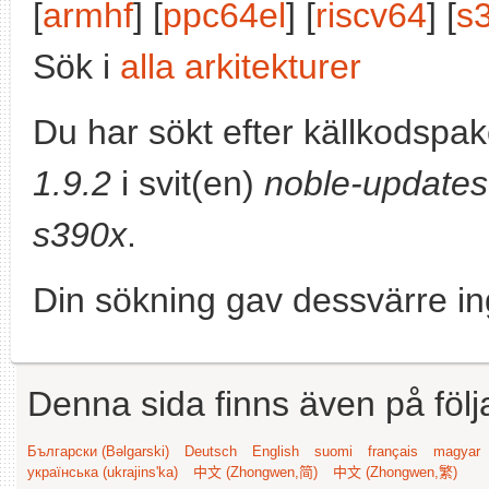
[
armhf
] [
ppc64el
] [
riscv64
] [
s
Sök i
alla arkitekturer
Du har sökt efter källkodspa
1.9.2
i svit(en)
noble-updates
s390x
.
Din sökning gav dessvärre in
Denna sida finns även på följ
Български (Bəlgarski)
Deutsch
English
suomi
français
magyar
українська (ukrajins'ka)
中文 (Zhongwen,简)
中文 (Zhongwen,繁)