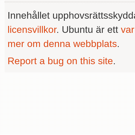
Innehållet upphovsrättsskyd
licensvillkor
. Ubuntu är ett
va
mer om denna webbplats
.
Report a bug on this site
.