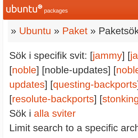
packages
»
Ubuntu
»
Paket
» Paketsök
Sök i specifik svit: [
jammy
] [
j
[
noble
] [noble-updates] [
nobl
updates
] [
questing-backports
[
resolute-backports
] [
stonkin
Sök i
alla sviter
Limit search to a specific arch