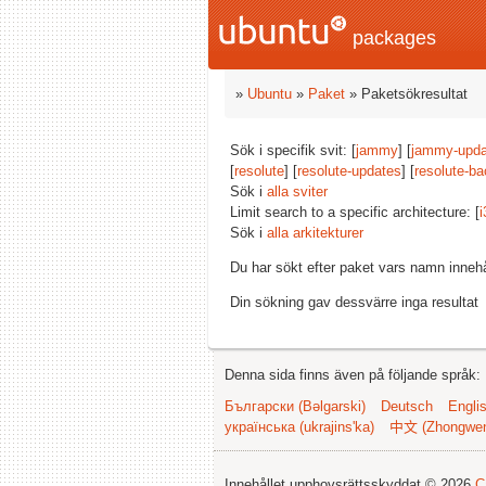
packages
»
Ubuntu
»
Paket
» Paketsökresultat
Sök i specifik svit: [
jammy
] [
jammy-upda
[
resolute
] [
resolute-updates
] [
resolute-ba
Sök i
alla sviter
Limit search to a specific architecture: [
i
Sök i
alla arkitekturer
Du har sökt efter paket vars namn inneh
Din sökning gav dessvärre inga resultat
Denna sida finns även på följande språk:
Български (Bəlgarski)
Deutsch
Engli
українська (ukrajins'ka)
中文 (Zhongwe
Innehållet upphovsrättsskyddat © 2026
C