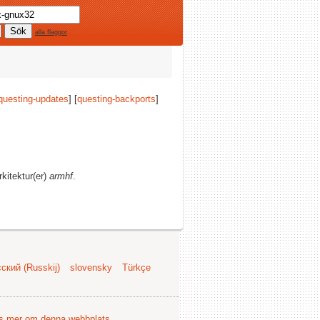
alla flaggor
questing-updates
] [
questing-backports
]
rkitektur(er)
armhf
.
ский (Russkij)
slovensky
Türkçe
s mer om denna webbplats
.