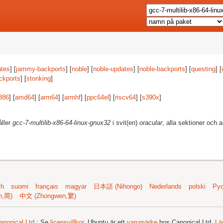
tes
] [
jammy-backports
] [
noble
] [
noble-updates
] [
noble-backports
] [
questing
] [
ckports
] [
stonking
]
386
] [
amd64
] [
arm64
] [
armhf
] [
ppc64el
] [
riscv64
] [
s390x
]
åller
gcc-7-multilib-x86-64-linux-gnux32
i svit(en)
oracular
, alla sektioner och a
sh
suomi
français
magyar
日本語 (Nihongo)
Nederlands
polski
Рус
n,简)
中文 (Zhongwen,繁)
anonical Ltd.
; Se
licensvillkor
. Ubuntu är ett
varumärke
hos Canonical Ltd.
Lä