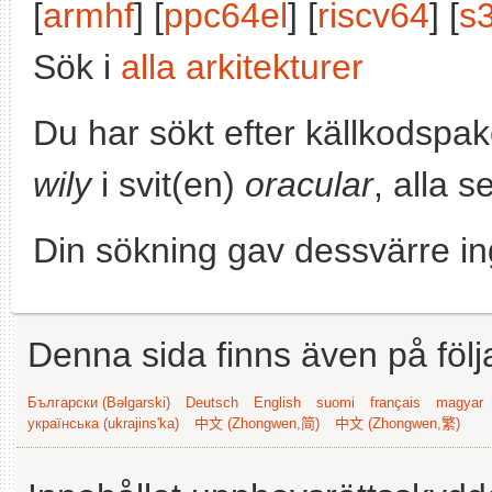
[
armhf
] [
ppc64el
] [
riscv64
] [
s
Sök i
alla arkitekturer
Du har sökt efter källkodspa
wily
i svit(en)
oracular
, alla s
Din sökning gav dessvärre in
Denna sida finns även på följ
Български (Bəlgarski)
Deutsch
English
suomi
français
magyar
українська (ukrajins'ka)
中文 (Zhongwen,简)
中文 (Zhongwen,繁)