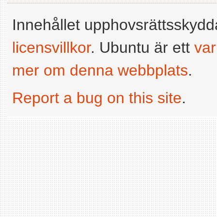
Innehållet upphovsrättsskyd
licensvillkor
. Ubuntu är ett
va
mer om denna webbplats
.
Report a bug on this site
.