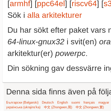
[
armhf
] [
ppc64el
] [
riscv64
] [
s
Sök i
alla arkitekturer
Du har sökt efter paket vars
64-linux-gnux32
i svit(en)
ora
arkitektur(er)
powerpc
.
Din sökning gav dessvärre in
Denna sida finns även på följ
Български (Bəlgarski)
Deutsch
English
suomi
français
magyar
українська (ukrajins'ka)
中文 (Zhongwen,简)
中文 (Zhongwen,繁)