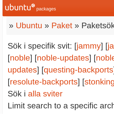
packages
»
Ubuntu
»
Paket
» Paketsök
Sök i specifik svit: [
jammy
] [
j
[
noble
] [
noble-updates
] [
nobl
updates
] [
questing-backports
[
resolute-backports
] [
stonkin
Sök i
alla sviter
Limit search to a specific arch