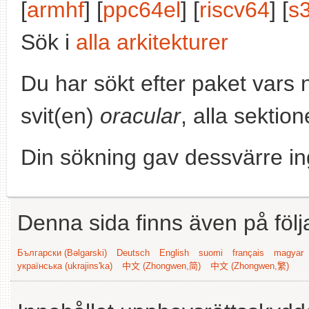
[
armhf
] [
ppc64el
] [
riscv64
] [
s
Sök i
alla arkitekturer
Du har sökt efter paket vars
svit(en)
oracular
, alla sektio
Din sökning gav dessvärre in
Denna sida finns även på följ
Български (Bəlgarski)
Deutsch
English
suomi
français
magyar
українська (ukrajins'ka)
中文 (Zhongwen,简)
中文 (Zhongwen,繁)