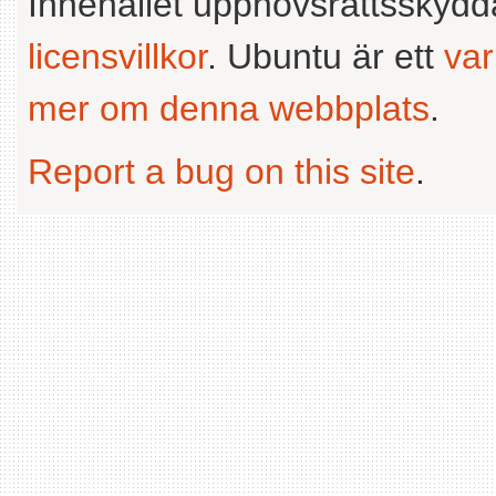
Innehållet upphovsrättsskyd
licensvillkor
. Ubuntu är ett
va
mer om denna webbplats
.
Report a bug on this site
.