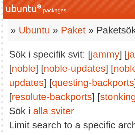
packages
»
Ubuntu
»
Paket
» Paketsök
Sök i specifik svit: [
jammy
] [
j
[
noble
] [
noble-updates
] [
nobl
updates
] [
questing-backports
[
resolute-backports
] [
stonkin
Sök i
alla sviter
Limit search to a specific arch