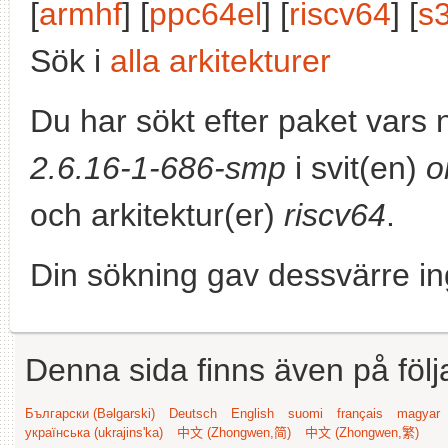
[
armhf
] [
ppc64el
] [
riscv64
] [
s
Sök i
alla arkitekturer
Du har sökt efter paket vars
2.6.16-1-686-smp
i svit(en)
o
och arkitektur(er)
riscv64
.
Din sökning gav dessvärre in
Denna sida finns även på följ
Български (Bəlgarski)
Deutsch
English
suomi
français
magyar
українська (ukrajins'ka)
中文 (Zhongwen,简)
中文 (Zhongwen,繁)