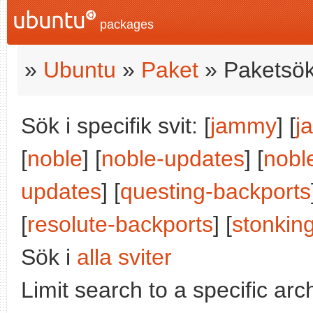
packages
»
Ubuntu
»
Paket
» Paketsök
Sök i specifik svit: [
jammy
] [
j
[
noble
] [
noble-updates
] [
nobl
updates
] [
questing-backports
[
resolute-backports
] [
stonkin
Sök i
alla sviter
Limit search to a specific arch