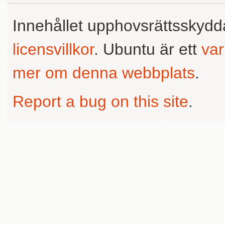
Innehållet upphovsrättsskyd
licensvillkor
. Ubuntu är ett
va
mer om denna webbplats
.
Report a bug on this site
.