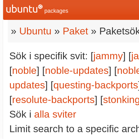
packages
»
Ubuntu
»
Paket
» Paketsök
Sök i specifik svit: [
jammy
] [
j
[
noble
] [
noble-updates
] [
nobl
updates
] [
questing-backports
[
resolute-backports
] [
stonkin
Sök i
alla sviter
Limit search to a specific arch