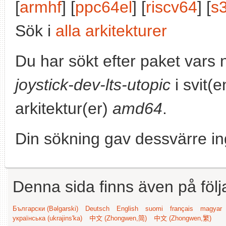
[
armhf
] [
ppc64el
] [
riscv64
] [
s
Sök i
alla arkitekturer
Du har sökt efter paket vars
joystick-dev-lts-utopic
i svit(
arkitektur(er)
amd64
.
Din sökning gav dessvärre in
Denna sida finns även på följ
Български (Bəlgarski)
Deutsch
English
suomi
français
magyar
українська (ukrajins'ka)
中文 (Zhongwen,简)
中文 (Zhongwen,繁)