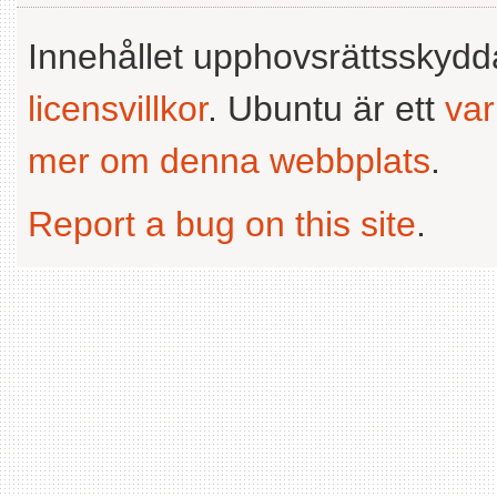
Innehållet upphovsrättsskyd
licensvillkor
. Ubuntu är ett
va
mer om denna webbplats
.
Report a bug on this site
.